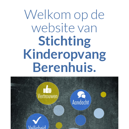
Welkom op de
website van
Stichting
Kinderopvang
Berenhuis.