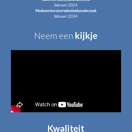
februari 2024
Medewerkerstevredenheidsonderzoek
februari 2024
Neem een
kijkje
Kwaliteit