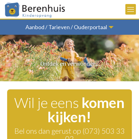
Aanbod / Tarieven / Ouderportaal
Wil je eens
komen
kijken!
Bel ons dan gerust op (073) 503 33
02