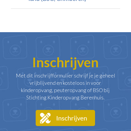
Inschrijven
Met dit inschrijfformulier schrijf je je geheel
vrijblijvend en kosteloos in voor
kinderopvang, peuteropvang of BSO bij
Stichting Kinderopvang Berenhuis.