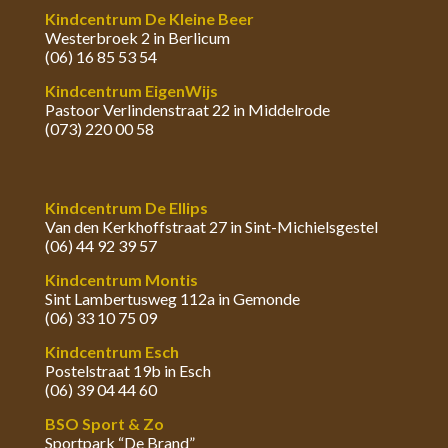
Kindcentrum De Kleine Beer
Westerbroek 2 in Berlicum
(06) 16 85 53 54
Kindcentrum EigenWijs
Pastoor Verlindenstraat 22 in Middelrode
(073) 220 00 58
Kindcentrum De Ellips
Van den Kerkhoffstraat 27 in Sint-Michielsgestel
(06) 44 92 39 57
Kindcentrum Montis
Sint Lambertusweg 112a in Gemonde
(06) 33 10 75 09
Kindcentrum Esch
Postelstraat 19b in Esch
(06) 39 04 44 60
BSO Sport & Zo
Sportpark “De Brand”