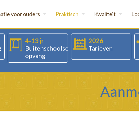
atie voor ouders
Praktisch
Kwaliteit
Lo
4-13 jr
2026
g
Buitenschoolse
Tarieven
opvang
Aanme