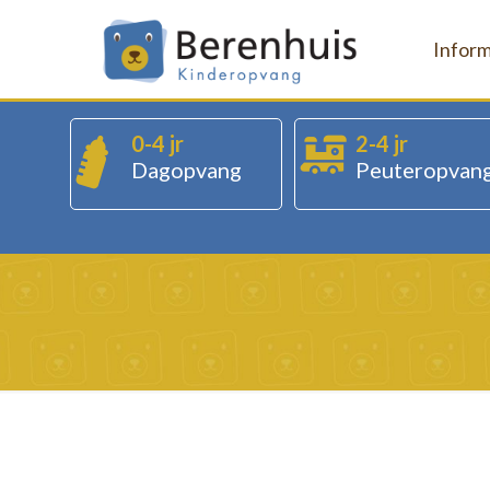
Inform
0-4 jr
2-4 jr
Dagopvang
Peuteropvan