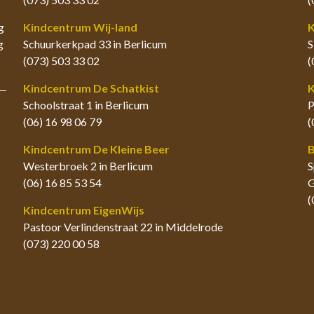
g
Kindcentrum Wij-land
K
g
Schuurkerkpad 33 in Berlicum
S
(073) 503 33 02
(
Kindcentrum De Schatkist
K
Schoolstraat 1 in Berlicum
P
(06) 16 98 06 79
(
Kindcentrum De Kleine Beer
B
Westerbroek 2 in Berlicum
S
(06) 16 85 53 54
G
(
Kindcentrum EigenWijs
Pastoor Verlindenstraat 22 in Middelrode
(073) 220 00 58