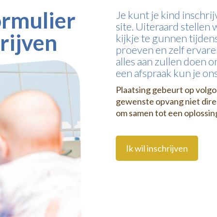
ormulier
Je kunt je kind inschri
site. Uiteraard stellen
hrijven
kijkje te gunnen tijden
proeven en zelf ervare
alles aan zullen doen o
een afspraak kun je ons
Plaatsing gebeurt op volg
gewenste opvang niet direc
om samen tot een oplossin
Ik wil inschrijven