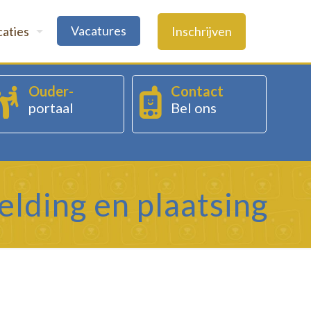
Vacatures
Inschrijven
caties
Ouder-
Contact
portaal
Bel ons
lding en plaatsing