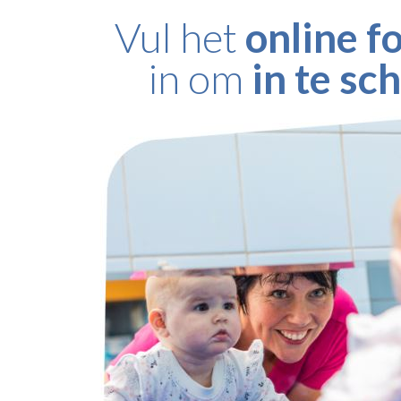
Vul het
online f
in om
in te sc