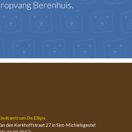
eropvang Berenhuis.
indcentrum De Ellips
an den Kerkhoffstraat 27 in Sint-Michielsgestel
06) 44 92 39 57