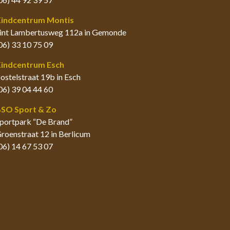
indcentrum Montis
int Lambertusweg 112a in Gemonde
06) 33 10 75 09
indcentrum Esch
ostelstraat 19b in Esch
06) 39 04 44 60
SO Sport & Zo
portpark “De Brand”
roenstraat 12 in Berlicum
06) 14 67 53 07