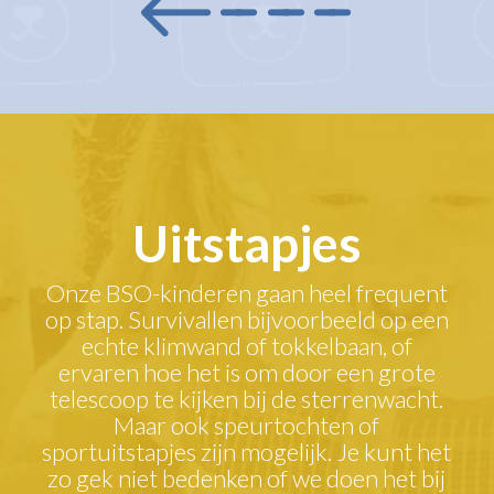
Uitstapjes
Onze BSO-kinderen gaan heel frequent
op stap. Survivallen bijvoorbeeld op een
echte klimwand of tokkelbaan, of
ervaren hoe het is om door een grote
telescoop te kijken bij de sterrenwacht.
Maar ook speurtochten of
sportuitstapjes zijn mogelijk. Je kunt het
zo gek niet bedenken of we doen het bij