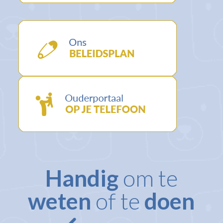
Handig
om te
weten
of te
doen