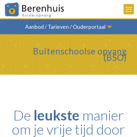
Aanbod / Tarieven / Ouderportaal
Buitenschoolse opvang
(BSO)
De
leukste
manier
om je vrije tijd door